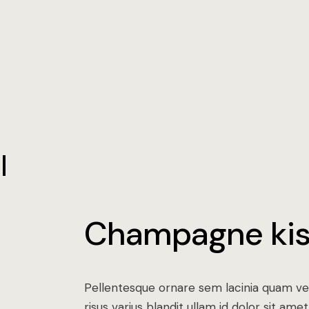
Champagne kis
Pellentesque ornare sem lacinia quam v
risus varius blandit ullam id dolor sit a