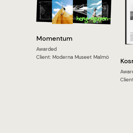
Momentum
Awarded
Client:
Moderna Museet Malmö
Kos
Awar
Clien