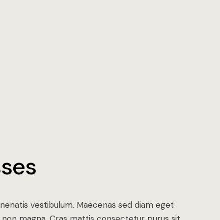
ses
enenatis vestibulum. Maecenas sed diam eget
met non magna. Cras mattis consectetur purus sit