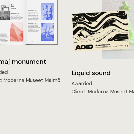
maj monument
Liquid sound
ded
t:
Moderna Museet Malmö
Awarded
Client:
Moderna Museet M