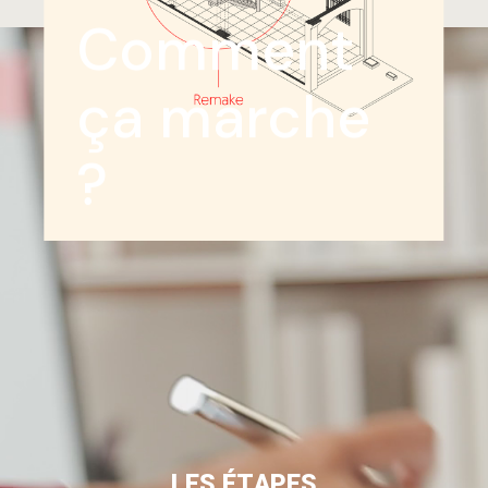
Comment
ça marche
?
L
E
S
É
T
A
P
E
S