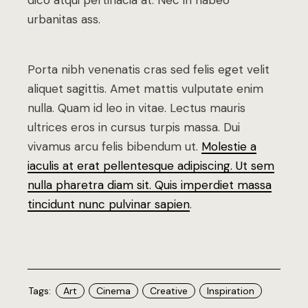
dico atqui pertinacia at. Nec in habeo
urbanitas ass.
Porta nibh venenatis cras sed felis eget velit
aliquet sagittis. Amet mattis vulputate enim
nulla. Quam id leo in vitae. Lectus mauris
ultrices eros in cursus turpis massa. Dui
vivamus arcu felis bibendum ut.
Molestie a
iaculis at erat pellentesque adipiscing. Ut sem
nulla pharetra diam sit. Quis imperdiet massa
tincidunt nunc pulvinar sapien
.
Tags:
Art
Cinema
Creative
Inspiration