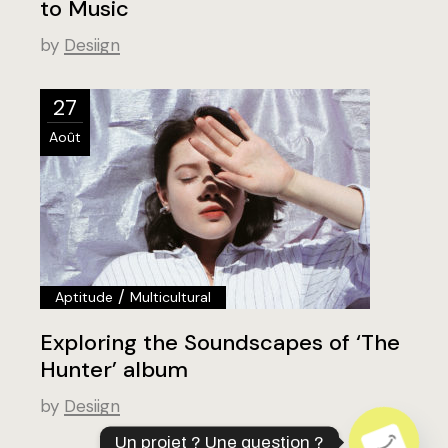
to Music
by
Desiign
27
Août
/
Aptitude
Multicultural
Exploring the Soundscapes of ‘The
Hunter’ album
by
Desiign
Un projet ? Une question ?