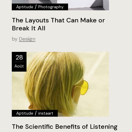
/
Aptitude
Photography
The Layouts That Can Make or
Break It All
by
Desiign
28
Août
/
Aptitude
instaart
The Scientific Benefits of Listening